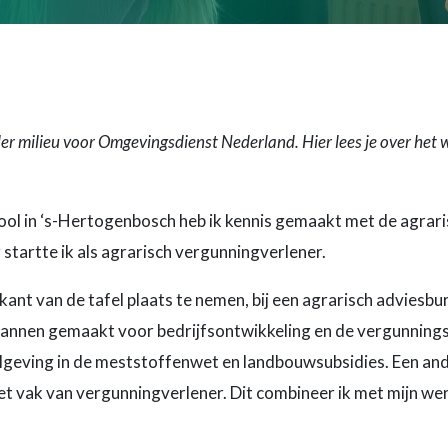
er milieu voor Omgevingsdienst Nederland. Hier lees je over het w
ol in ‘s-Hertogenbosch heb ik kennis gemaakt met de agrarisc
startte ik als agrarisch vergunningverlener.
kant van de tafel plaats te nemen, bij een agrarisch adviesbu
lannen gemaakt voor bedrijfsontwikkeling en de vergunning
elgeving in de meststoffenwet en landbouwsubsidies. Een ander
 het vak van vergunningverlener. Dit combineer ik met mijn we