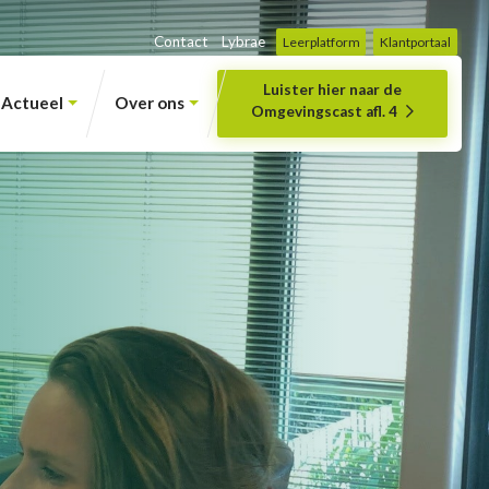
Contact
Lybrae
Leerplatform
Klantportaal
Luister hier naar de
Actueel
Over ons
Omgevingscast afl. 4