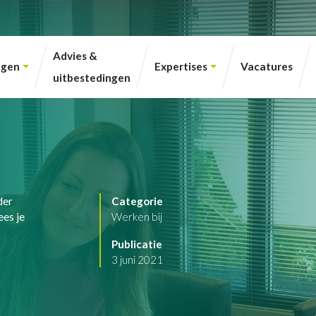
Advies &
ngen
Expertises
Vacatures
uitbestedingen
der
Categorie
ees je
Werken bij
Publicatie
3 juni 2021