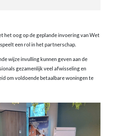
et het oog op de geplande invoering van Wet
eelt een rol in het partnerschap.
nde wijze invulling kunnen geven aan de
onals gezamenlijk veel afwisseling en
heid om voldoende betaalbare woningen te