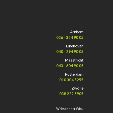
Arnhem
026 - 324 90 05
Eindhoven
040 - 294 90 05
Maastricht
043 - 604 90 05
Rotterdam
010 304 5255
Zwolle
038 222 5905
Website door
Wink