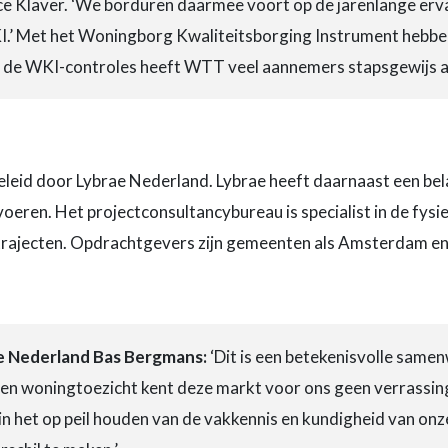
e Klaver. ‘We borduren daarmee voort op de jarenlange erva
KI.’ Met het Woningborg Kwaliteitsborging Instrument hebb
oor de WKI-controles heeft WTT veel aannemers stapsgewijs a
leid door Lybrae Nederland. Lybrae heeft daarnaast een bela
voeren. Het projectconsultancybureau is specialist in de fys
strajecten. Opdrachtgevers zijn gemeenten als Amsterdam en
e Nederland Bas Bergmans:
‘Dit is een betekenisvolle same
- en woningtoezicht kent deze markt voor ons geen verrassin
n het op peil houden van de vakkennis en kundigheid van onz