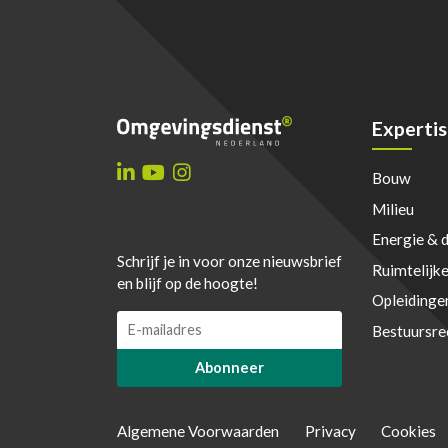
guid ?>
guid ?>
Expertis
Bouw
Milieu
Energie & 
Schrijf je in voor onze nieuwsbrief
Ruimtelijk
en blijf op de hoogte!
Opleidinge
E
E
Bestuursre
m
m
a
a
Abonneer
i
i
l
l
*
E
Algemene Voorwaarden
Privacy
Cookies
m