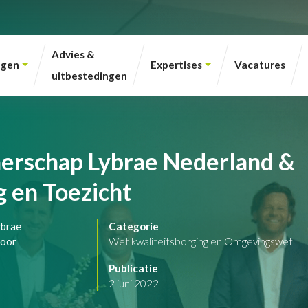
Advies &
ngen
Expertises
Vacatures
uitbestedingen
erschap Lybrae Nederland &
 en Toezicht
ybrae
Categorie
voor
Wet kwaliteitsborging en Omgevingswet
Publicatie
2 juni 2022