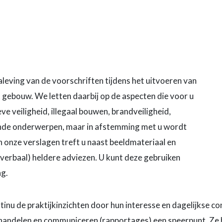
leving van de voorschriften tijdens het uitvoeren van
ebouw. We letten daarbij op de aspecten die voor u
ve veiligheid, illegaal bouwen, brandveiligheid,
nde onderwerpen, maar in afstemming met u wordt
 onze verslagen treft u naast beeldmateriaal en
verbaal) heldere adviezen. U kunt deze gebruiken
ng.
u de praktijkinzichten door hun interesse en dagelijkse co
handelen en communiceren (rapportages) een speerpunt. Ze he