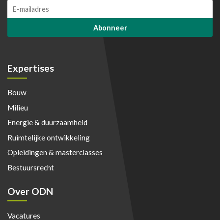
E
*
m
E
a
m
Abonneer
i
a
l
i
*
l
E
Expertises
m
a
Bouw
i
l
Milieu
Energie & duurzaamheid
Ruimtelijke ontwikkeling
Opleidingen & masterclasses
Bestuursrecht
Over ODN
Vacatures