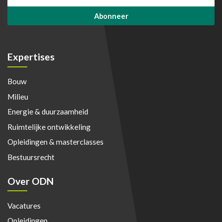
m
m
a
a
Abonneer
i
i
l
l
*
E
m
Expertises
a
i
Bouw
l
E
Milieu
m
a
Energie & duurzaamheid
i
Ruimtelijke ontwikkeling
l
Opleidingen & masterclasses
Bestuursrecht
Over ODN
Vacatures
Opleidingen