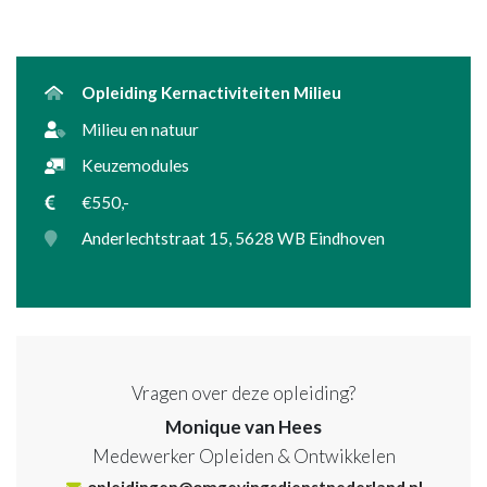
Opleiding Kernactiviteiten Milieu
Milieu en natuur
Keuzemodules
€550,-
Anderlechtstraat 15, 5628 WB Eindhoven
Vragen over deze opleiding?
Monique van Hees
Medewerker Opleiden & Ontwikkelen
opleidingen@omgevingsdienstnederland.nl