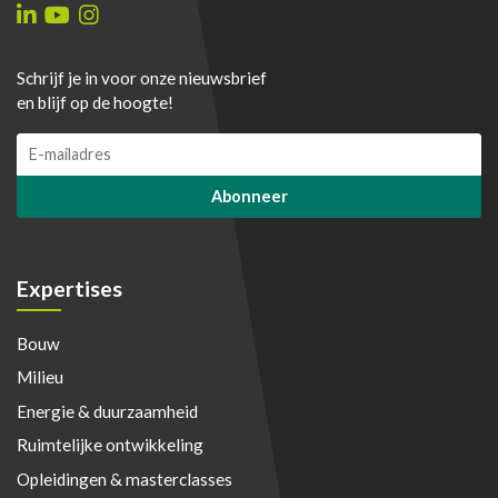
Schrijf je in voor onze nieuwsbrief
en blijf op de hoogte!
E
m
a
Abonneer
i
l
*
Expertises
Bouw
Milieu
Energie & duurzaamheid
Ruimtelijke ontwikkeling
Opleidingen & masterclasses