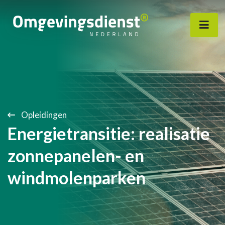
Opleidingen
Energietransitie: realisatie
zonnepanelen- en
windmolenparken