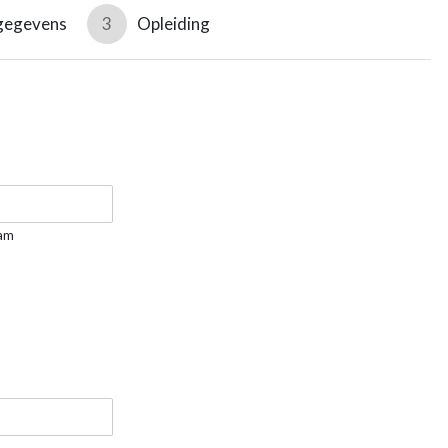
gegevens
3
Opleiding
am