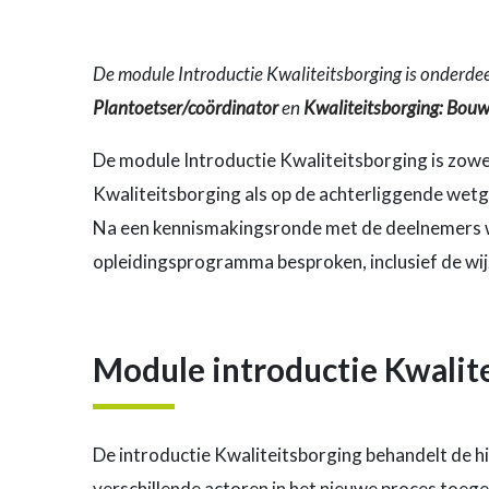
De module Introductie Kwaliteitsborging is onderde
Plantoetser/coördinator
en
Kwaliteitsborging: Bou
De module Introductie Kwaliteitsborging is zow
Kwaliteitsborging als op de achterliggende wet
Na een kennismakingsronde met de deelnemers w
opleidingsprogramma besproken, inclusief de wi
Module introductie Kwalit
De introductie Kwaliteitsborging behandelt de 
verschillende actoren in het nieuwe proces toegel