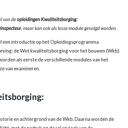
el van de
opleidingen Kwaliteitsborging:
winspecteur
, maar kan ook als losse module gevolgd worden.
el een introductie op het Opleidingsprogramma
geving: de Wet kwaliteitsborging voor het bouwen (Wkb).
orden als eerste de verschillende modules van het
jze van examineren.
eitsborging:
historie en achtergrond van de Wkb. Daarna worden de
icht, met de nadruk op de rol en taak van de