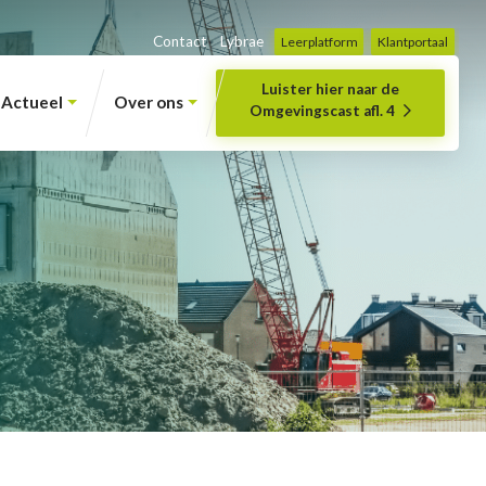
Contact
Lybrae
Leerplatform
Klantportaal
Luister hier naar de
Actueel
Over ons
Omgevingscast afl. 4