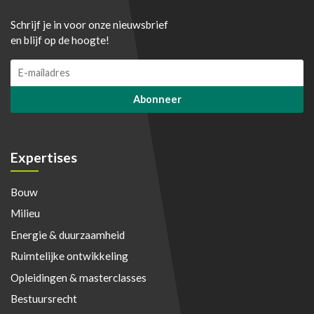
Schrijf je in voor onze nieuwsbrief
en blijf op de hoogte!
E
m
a
Abonneer
i
l
*
Expertises
Bouw
Milieu
Energie & duurzaamheid
Ruimtelijke ontwikkeling
Opleidingen & masterclasses
Bestuursrecht