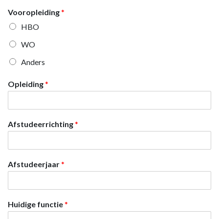
Vooropleiding
*
HBO
WO
Anders
Opleiding
*
Afstudeerrichting
*
Afstudeerjaar
*
Huidige functie
*